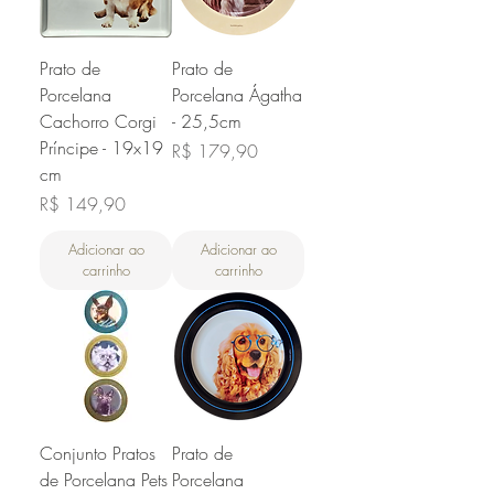
Prato de
Prato de
Porcelana
Porcelana Ágatha
Cachorro Corgi
- 25,5cm
Príncipe - 19x19
Preço
R$ 179,90
cm
Preço
R$ 149,90
Adicionar ao
Adicionar ao
carrinho
carrinho
Conjunto Pratos
Prato de
de Porcelana Pets
Porcelana