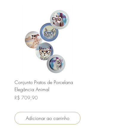
Conjunto Pratos de Porcelana
Prato de Porcelana Guep
Elegância Animal
O Intelectual da Savana
Preço
Preço
R$ 709,90
R$ 179,90
Adicionar ao carrinho
Adicionar ao carri