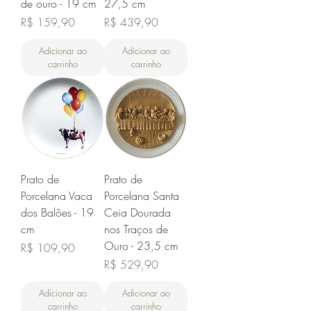
de ouro - 19 cm
27,5 cm
Preço
Preço
R$ 159,90
R$ 439,90
Adicionar ao
Adicionar ao
carrinho
carrinho
Prato de
Prato de
Porcelana Vaca
Porcelana Santa
dos Balões - 19
Ceia Dourada
cm
nos Traços de
Ouro - 23,5 cm
Preço
R$ 109,90
Preço
R$ 529,90
Adicionar ao
Adicionar ao
carrinho
carrinho