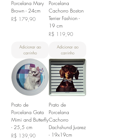
Porcelana Mary
Porcelana
Brown - 24cm
Cachorro Boston
Terrier Fashion -
Preço
R$ 179,90
19 cm
Preço
R$ 119,90
Adicionar ao
Adicionar ao
carrinho
carrinho
Prato de
Prato de
Porcelana Gata
Porcelana
Mimi and Butterfly
Cachorro
- 25,5 cm
Dachshund Juarez
- 19x19cm
Preço
R$ 139,90