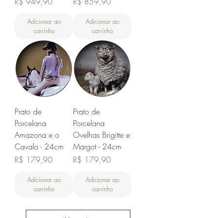
Preço
Preço
R$ 949,90
R$ 859,90
Adicionar ao
Adicionar ao
carrinho
carrinho
Prato de
Prato de
Porcelana
Porcelana
Amazona e o
Ovelhas Brigitte e
Cavalo - 24cm
Margot - 24cm
Preço
Preço
R$ 179,90
R$ 179,90
Adicionar ao
Adicionar ao
carrinho
carrinho