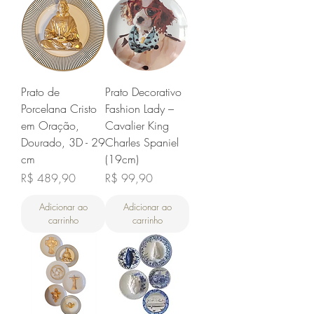
Prato de
Prato Decorativo
Porcelana Cristo
Fashion Lady –
em Oração,
Cavalier King
Dourado, 3D - 29
Charles Spaniel
cm
(19cm)
Preço
Preço
R$ 489,90
R$ 99,90
Adicionar ao
Adicionar ao
carrinho
carrinho