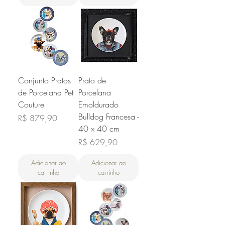
Conjunto Pratos
Prato de
de Porcelana Pet
Porcelana
Couture
Emoldurado
Bulldog Francesa -
Preço
R$ 879,90
40 x 40 cm
Preço
R$ 629,90
Adicionar ao
Adicionar ao
carrinho
carrinho