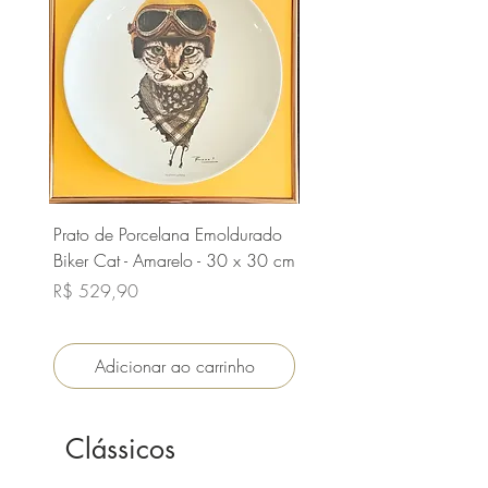
Prato de Porcelana Emoldurado
Conjunto Pratos de Porce
Biker Cat - Amarelo - 30 x 30 cm
Ícones Selvagens
Preço
Preço
R$ 529,90
R$ 1.089,90
Adicionar ao carrinho
Adicionar ao carri
Clássicos