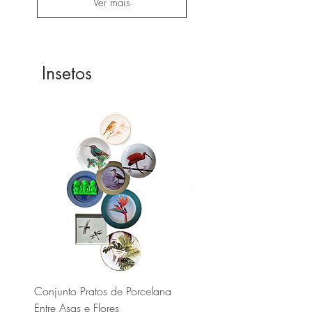
Ver mais
Insetos
Conjunto Pratos de Porcelana
Prato de Porcelana Borbo
Entre Asas e Flores
linha dourada e filete de 