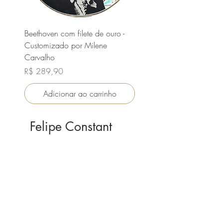
Beethoven com filete de ouro -
Beethoven com filete de o
Customizado por Milene
Customizado por Joana 
Carvalho
Preço
R$ 289,90
Preço
R$ 289,90
Adicionar ao carrinho
Felipe Constant