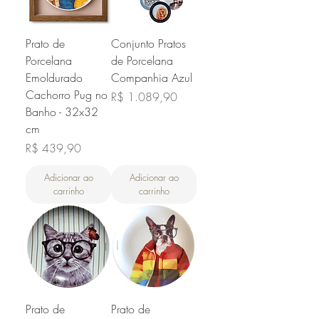
Prato de
Conjunto Pratos
Porcelana
de Porcelana
Emoldurado
Companhia Azul
Cachorro Pug no
Preço
R$ 1.089,90
Banho - 32x32
cm
Preço
R$ 439,90
Adicionar ao
Adicionar ao
carrinho
carrinho
Prato de
Prato de