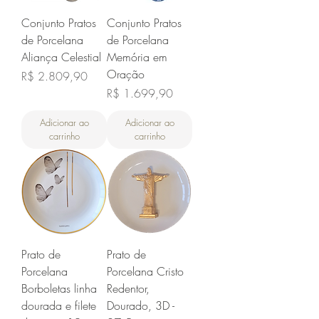
Conjunto Pratos
Conjunto Pratos
de Porcelana
de Porcelana
Aliança Celestial
Memória em
Oração
Preço
R$ 2.809,90
Preço
R$ 1.699,90
Adicionar ao
Adicionar ao
carrinho
carrinho
Prato de
Prato de
Porcelana
Porcelana Cristo
Borboletas linha
Redentor,
dourada e filete
Dourado, 3D -