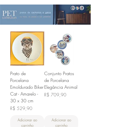
Prato de
Conjunto Pratos
Porcelana
de Porcelana
Emoldurado Biker
Elegância Animal
Cat - Amarelo -
Preço
R$ 709,90
30 x 30 cm
Preço
R$ 529,90
Adicionar ao
Adicionar ao
carrinho
carrinho