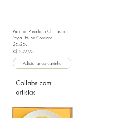
Prato de Porcelana Churrasco e
Duo Skate Gaúcho - Gor
Yoga - Felipe Constant -
Bulldog Inglês - Felipe Con
26x26cm
24 e 19cm
Preço
Preço
R$ 209,90
R$ 289,90
Adicionar ao carrinho
Adicionar ao carri
Collabs com
artistas