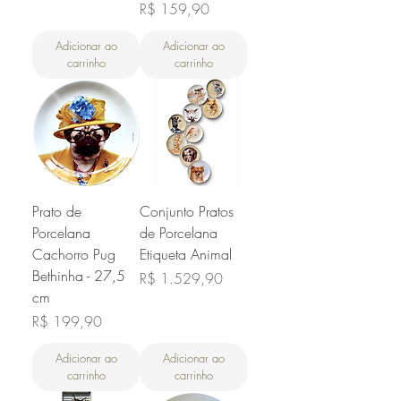
Preço
R$ 159,90
Adicionar ao
Adicionar ao
carrinho
carrinho
Prato de
Conjunto Pratos
Porcelana
de Porcelana
Cachorro Pug
Etiqueta Animal
Bethinha - 27,5
Preço
R$ 1.529,90
cm
Preço
R$ 199,90
Adicionar ao
Adicionar ao
carrinho
carrinho