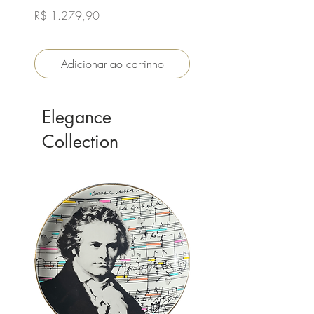
19 cm
Preço
R$ 1.279,90
Preço
R$ 159,90
Adicionar ao carrinho
Adicionar ao carri
Elegance
Collection