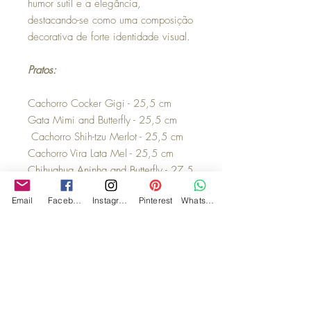
humor sutil e a elegância,
destacando-se como uma composição
decorativa de forte identidade visual.
Pratos:
Cachorro Cocker Gigi - 25,5 cm
Gata Mimi and Butterfly - 25,5 cm
Cachorro Shih-tzu Merlot - 25,5 cm
Cachorro Vira Lata Mel - 25,5 cm
Chihuahua Aninha and Butterfly - 27,5
cm
Email
Facebook
Instagram
Pinterest
WhatsApp
John and Butterfly - 24 cm
Cachorro English Bulldog Black Tie -
24 cm
Gata Maria and Butterfly - 25,5 cm
Observações:
Acompanha suporte para parede,