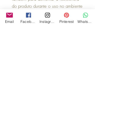
do produto durante o uso no ambiente
profissional, a linha possui também
fundo ovalado para não danificar a
Email
Facebook
Instagram
Pinterest
WhatsApp
crema do café e a espuma do latte
arte. Para torná-la perfeita, possui
uma pega robusta possibilitando uma
melhor ergonomia no uso das xícaras.
Escolha a cor que mais combina com
seu prato para compor.
Dimensões
10 × 6 cm
Diâmetro:
10 cm
Altura:
6 cm
Capacidade:
200 ml