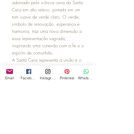
adornado pela icônica cena da Santa
Ceia em alto relevo, pintada em um
tom suave de verde claro. O verde,
símbolo de renovação, esperança e
harmonia, traz uma nova dimensão a
essa representação sagrada,
inspirando uma conexão com a fé e o
espírito de comunhão.
A Santa Ceia representa a união e o
amor entre os discípulos e Jesus, um
momento de despedida e entrega
Email
Facebook
Instagram
Pinterest
WhatsApp
que ressoa como um poderoso
símbolo de fraternidade e sacrifício.
O prato acompanha suporte para
parede, caixa de MDF, fita para laço
e flores secas, assim tornando a
experiencia ainda mais encantadora
e sendo ideal para presentear.