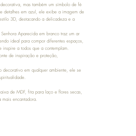
recebimento do produto;
decorativa, mas também um símbolo de fé
Avaria (quebra): neste 
e detalhes em azul, ele exibe a imagem de
entrega ou solicite a t
produto e da embalagem
tilo 3D, destacando a delicadeza e a
contato@platesgallery.co
contados a partir da da
Senhora Aparecida em branco traz um ar
endo ideal para compor diferentes espaços,
 inspire a todos que a contemplam.
nte de inspiração e proteção,
to decorativo em qualquer ambiente, ele se
piritualidade.
ixa de MDF, fita para laço e flores secas,
a mais encantadora.