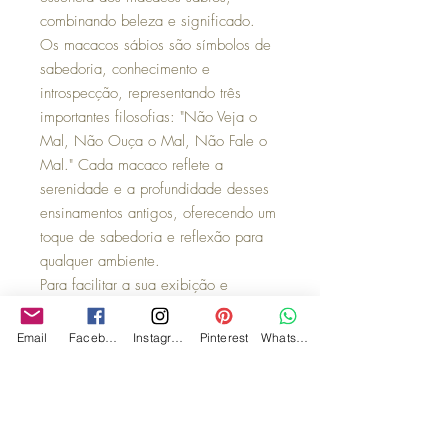
combinando beleza e significado.
Os macacos sábios são símbolos de
sabedoria, conhecimento e
introspecção, representando três
importantes filosofias: "Não Veja o
Mal, Não Ouça o Mal, Não Fale o
Mal." Cada macaco reflete a
serenidade e a profundidade desses
ensinamentos antigos, oferecendo um
toque de sabedoria e reflexão para
qualquer ambiente.
Para facilitar a sua exibição e
a integração na decoração, cada
prato vem com um suporte para
Email
Facebook
Instagram
Pinterest
WhatsApp
parede. Isso permite que você mostre
sua nova peça de maneira elegante e
prática, seja em sua sala de estar,
escritório ou área de estudo. Os