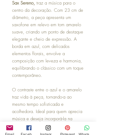
Sax Sereno,
traz a música para o
centro da decoração. Com 23 cm de
diâmetro, a peça apresenta um
saxofone em relevo em tom amarelo
suave, criando um ponto de destaque
elegante e cheio de expressão. A
borda em azul, com delicados
elementos florais, envolve a
composição com leveza e harmonia,
equilibrando o clássico com um toque
contemporâneo.
O contraste entre o azul e o amarelo
traz vida à peça, tornando-a ao
mesmo tempo sofisticada e
acolhedora. Ideal para quem aprecia
música e deseja incorporá-la na
decoração de forma sutil e criativa, o
Sax Sereno se encaixa perfeitamente
Email
Facebook
Instagram
Pinterest
WhatsApp