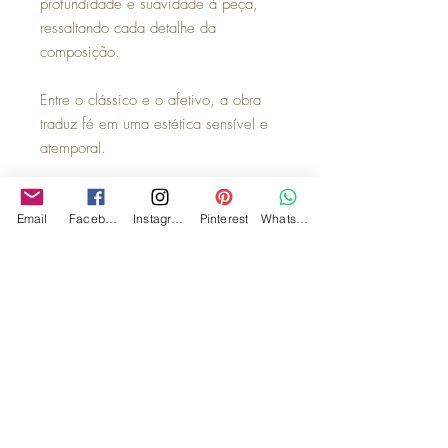
profundidade e suavidade à peça,
ressaltando cada detalhe da
composição.
Entre o clássico e o afetivo, a obra
traduz fé em uma estética sensível e
atemporal.
Versátil e marcante,
Santa Ceia em
Flores do Campo
transforma o
Email
Facebook
Instagram
Pinterest
WhatsApp
ambiente com significado,
contemplação e elegância silenciosa.
Observações:
Acompanha suporte para parede,
caixa de MDF, fita para laço e flores
secas, assim tornando a experiencia
ainda mais encantadora.
**os demais itens utilizados na