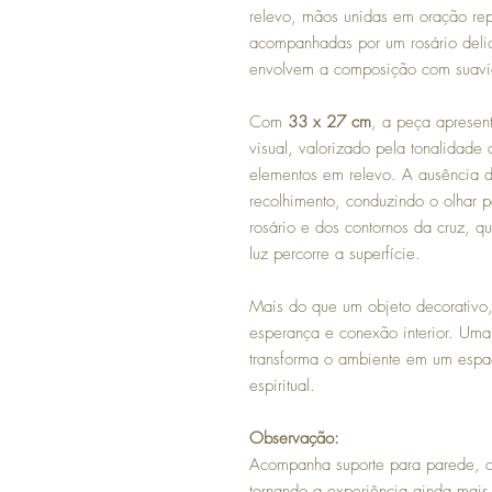
relevo, mãos unidas em oração re
acompanhadas por um rosário deli
envolvem a composição com suavi
Com
33 x 27 cm
, a peça apresen
visual, valorizado pela tonalidade
elementos em relevo. A ausência de
recolhimento, conduzindo o olhar 
rosário e dos contornos da cruz, 
luz percorre a superfície.
Mais do que um objeto decorativo
esperança e conexão interior. Um
transforma o ambiente em um espaç
espiritual.
Observação:
Acompanha suporte para parede, ca
tornando a experiência ainda mais 