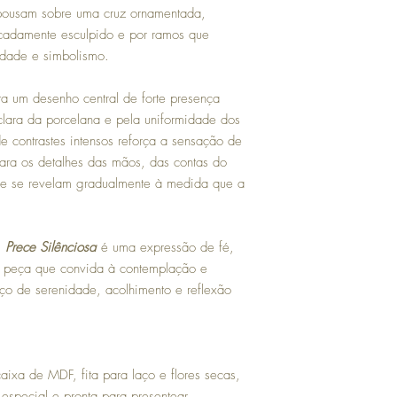
recebimento do produto;
pousam sobre uma cruz ornamentada,
Avaria (quebra): neste 
cadamente esculpido e por ramos que
entrega ou solicite a t
produto e da embalagem
dade e simbolismo.
contato@platesgallery.co
contados a partir da da
ta um desenho central de forte presença
 clara da porcelana e pela uniformidade dos
 contrastes intensos reforça a sensação de
para os detalhes das mãos, das contas do
que se revelam gradualmente à medida que a
,
Prece Silênciosa
é uma expressão de fé,
a peça que convida à contemplação e
o de serenidade, acolhimento e reflexão
ixa de MDF, fita para laço e flores secas,
especial e pronta para presentear.