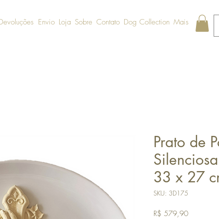
 Devoluções
Envio
Loja
Sobre
Contato
Dog Collection
Mais
Prato de P
Silenciosa 
33 x 27 
SKU: 3D175
Preço
R$ 579,90