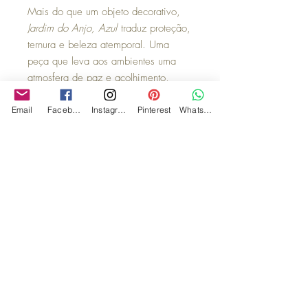
Mais do que um objeto decorativo,
Jardim do Anjo, Azul
traduz proteção,
ternura e beleza atemporal. Uma
peça que leva aos ambientes uma
atmosfera de paz e acolhimento,
transformando a decoração em um
espaço de significado, delicadeza e
Email
Facebook
Instagram
Pinterest
WhatsApp
encanto.
Observações:
Acompanha suporte para parede,
caixa de MDF, fita para laço e flores
secas, assim tornando a experiencia
ainda mais encantadora.
**os demais itens utilizados na
composição das imagens são
ilustrativos e são vendidos
separadamente.