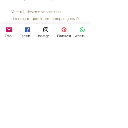
Versátil, destaca-se tanto na
decoração quanto em composições à
mesa, trazendo charme e
personalidade ao ambiente.
Email
Facebook
Instagram
Pinterest
WhatsApp
Observação:
Acompanha suporte para parede,
caixa de MDF, fita para laço e flores
secas, tornando a experiência ainda
mais especial e pronta para
presentear.
**Os demais itens utilizados na
composição das imagens são
ilustrativos e são vendidos
separadamente.
Trocas e devoluções