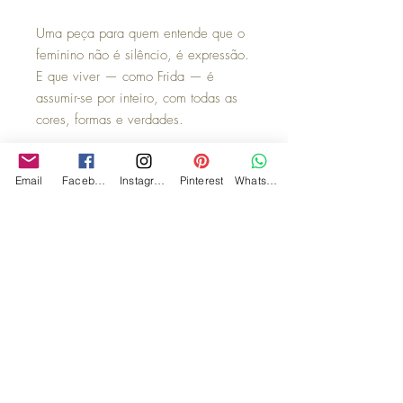
Uma peça para quem entende que o
feminino não é silêncio, é expressão.
E que viver — como Frida — é
assumir-se por inteiro, com todas as
cores, formas e verdades.
Prato de Porcelana modelo coup
Email
Facebook
Instagram
Pinterest
WhatsApp
27,5cm. Geração 20 com apenas
60 peças.
Observação:
Suportes para parede ou para dispor
sobre móvel, embalagens para
presente de tecido e caixas de MDF
são vendidos separadamente.
*Nossos pratos podem ser usados na
mesa e como decoração. Para uso na
mesa temos guardanapos que podem