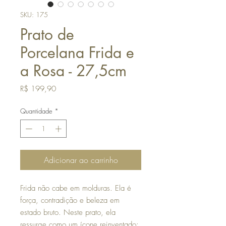
SKU: 175
Prato de
Porcelana Frida e
a Rosa - 27,5cm
Preço
R$ 199,90
Quantidade
*
Adicionar ao carrinho
Frida não cabe em molduras. Ela é
força, contradição e beleza em
estado bruto. Neste prato, ela
ressurge como um ícone reinventado: