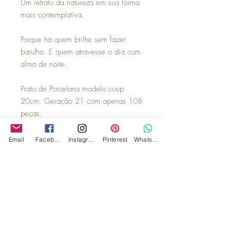
Um retrato da natureza em sua forma
mais contemplativa.
Porque há quem brilhe sem fazer
barulho. E quem atravesse o dia com
alma de noite.
Prato de Porcelana modelo coup
20cm. Geração 21 com apenas 108
peças.
Observações:
Email
Facebook
Instagram
Pinterest
WhatsApp
Suportes para parede ou para dispor
sobre móvel, embalagens para
presente de tecido e caixas de MDF
são vendidos separadamente.
*Nossos pratos podem ser usados na
mesa e como decoração. Para uso na
mesa temos guardanapos que podem