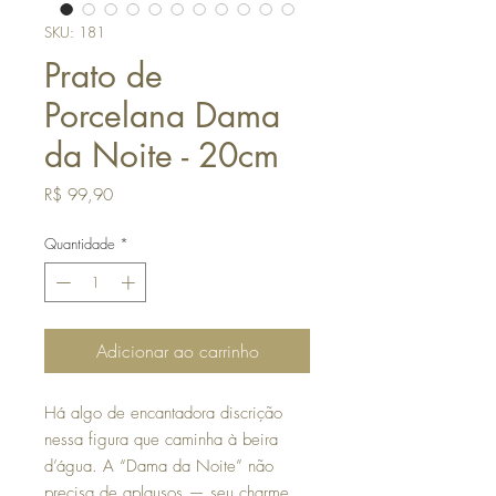
SKU: 181
Prato de
Porcelana Dama
da Noite - 20cm
Preço
R$ 99,90
Quantidade
*
Adicionar ao carrinho
Há algo de encantadora discrição
nessa figura que caminha à beira
d’água. A “Dama da Noite” não
precisa de aplausos — seu charme