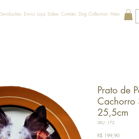
 Devoluções
Envio
Loja
Sobre
Contato
Dog Collection
Mais
Prato de 
Cachorro 
25,5cm
SKU: 172
Preço
R$ 199,90