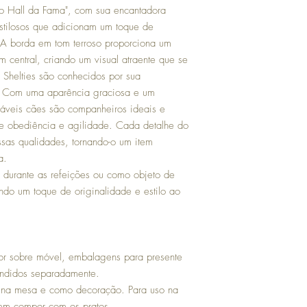
recebimento do produto;
no Hall da Fama", com sua encantadora
Avaria (quebra): neste 
stilosos que adicionam um toque de
entrega ou solicite a t
produto e da embalagem
A borda em tom terroso proporciona um
contato@platesgallery.co
 central, criando um visual atraente que se
contados a partir da da
Shelties são conhecidos por sua
e. Com uma aparência graciosa e um
áveis cães são companheiros ideais e
e obediência e agilidade. Cada detalhe do
ssas qualidades, tornando-o um item
a.
 durante as refeições ou como objeto de
do um toque de originalidade e estilo ao
or sobre móvel, embalagens para presente
ndidos separadamente.
 na mesa e como decoração. Para uso na
m compor com os pratos.