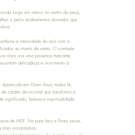
prazo é de 7 (sete) dias
recebimento do produto;
cida surge em relevo no centro da peça,
Avaria (quebra): neste 
talhes e pelos acabamentos dourados que
entrega ou solicite a t
ltura.
produto e da embalagem
contato@platesgallery.co
contados a partir da da
 combina a intensidade do azul com a
licados ao manto da santa. O contraste
gura clara cria uma presença marcante,
crescentam delicadeza e movimento à
,
Aparecida em Flores Azuis
traduz fé,
de caráter devocional que transforma a
significado, beleza e espiritualidade.
ixa de MDF, fita para laço e flores secas,
a mais encantadora.