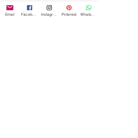
Prato Mouse com arte do artista
Email
Facebook
Instagram
Pinterest
WhatsApp
holandês Ronn Kools emoldurado com
vidro. Dimensões 32,5 x 32,5 x 5
cm. Peça exclusiva, somente 1 peça
nesse formato.
Em cada geração separamos
algumas peças que somente entram
para o site emolduradas depois que
esgotam no formato padrão. Peça
exclusiva, somente 1 peça nesse
formato de cores e dimensões.
Topo