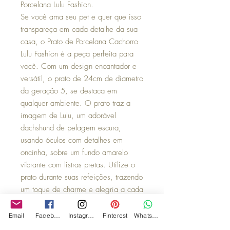
Porcelana Lulu Fashion.
Se você ama seu pet e quer que isso
transpareça em cada detalhe da sua
casa, o Prato de Porcelana Cachorro
Lulu Fashion é a peça perfeita para
você. Com um design encantador e
versátil, o prato de 24cm de diametro
da geração 5, se destaca em
qualquer ambiente. O prato traz a
imagem de Lulu, um adorável
dachshund de pelagem escura,
usando óculos com detalhes em
oncinha, sobre um fundo amarelo
vibrante com listras pretas. Utilize o
prato durante suas refeições, trazendo
um toque de charme e alegria a cada
prato servido ou exiba-o na parede
como um objeto decorativo. Com seu
Email
Facebook
Instagram
Pinterest
WhatsApp
design único, o prato certamente