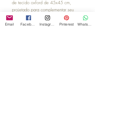
de tecido oxford de 45x45 cm,
projetado para complementar seu
prato de porcelana com elegância e
estilo. Com sua textura suave e arte
Email
Facebook
Instagram
Pinterest
WhatsApp
exclusiva, este guardanapo é perfeito
para ocasiões especiais ou para uso
diário. Feito com material de alta
qualidade, ele é durável e resistente
a manchas, tornando-o uma escolha
prática e elegante. Eleve a
apresentação da sua mesa com o
guardanapo de tecido oxford, um
detalhe que fará toda a diferença.