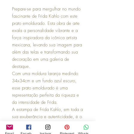
Prepare-se para mergulhar no mundo
fascinante de Frida Kahlo com este
prato emoldurado. Esta obra de arte
exala a personalidade vibrante e a
força inspiradora da icônica artista
mexicana, levando sua imagem para
além das telas e transformando sua
decoração em uma galeria de
destaque.
Com uma moldura laranja medindo
34x34cm e um fundo azul escuro,
esse prato emoldurado é uma
representação perfeita da riqueza e
da intensidade de Frida.
A estampa de Frida Kahlo, em toda a
sua exuberância e autenticidade, é o
ponto central deste prato emoldurado.
Seus traços marcantes, cores vibrantes
Email
Facebook
Instagram
Pinterest
WhatsApp