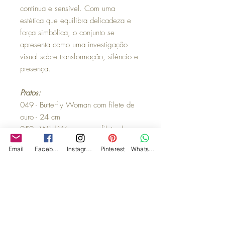
contínua e sensível. Com uma
estética que equilibra delicadeza e
força simbólica, o conjunto se
apresenta como uma investigação
visual sobre transformação, silêncio e
presença.
Pratos:
049 - Butterfly Woman com filete de
ouro - 24 cm
050 - Wild Woman com filete de
platina - 24 cm
Email
Facebook
Instagram
Pinterest
WhatsApp
091 - Libélula fio de ouro - 19 cm
092 - Abelhas fio de ouro - 19 cm
184 - Rouxinol Belinha com filete de
ouro - 19cm
Observações: