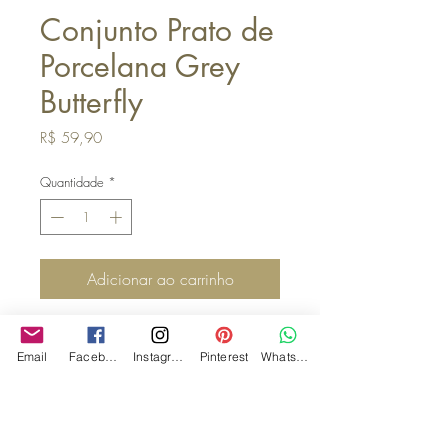
Conjunto Prato de
Porcelana Grey
Butterfly
Preço
R$ 59,90
Quantidade
*
Adicionar ao carrinho
Versatilidade na Decoração: Pode ser
Email
Facebook
Instagram
Pinterest
WhatsApp
usado na mesa durante as refeições
ou como objeto de decoração na
parede, proporcionando um toque de
originalidade e estilo ao seu espaço.