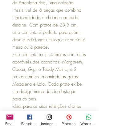
de Porcelana Pets, uma coleção
irresistível de 6 peças que combina
funcionalidade e charme em cada
detalhe. Com pratos de 25,5 cm,
este conjunto é perfeito para quem
deseja adicionar um toque especial à
mesa ou à parede.
Este conjunto inclui 4 pratos com artes
adoráveis dos cachorros: Margareth,
Cacau, Gigi e Teddy Music, e 2
pratos com as encantadoras gatas:
Madalena e Lala. Cada prato exibe
um design único dando destaque
para os pets.
Ideal para as suas refeições diárias
ou para exibir na parede como uma
peça de decoração. Use-os para
Email
Facebook
Instagram
Pinterest
WhatsApp
servir com elegância ou para criar
uma galeria de parede cheia de