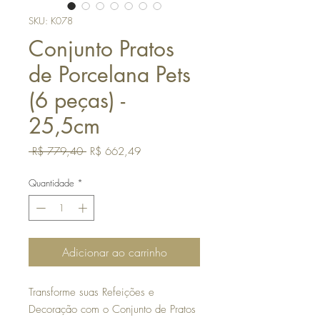
SKU: K078
Conjunto Pratos
de Porcelana Pets
(6 peças) -
25,5cm
Preço
Preço
 R$ 779,40 
R$ 662,49
normal
promocional
Quantidade
*
Adicionar ao carrinho
Transforme suas Refeições e
Decoração com o Conjunto de Pratos