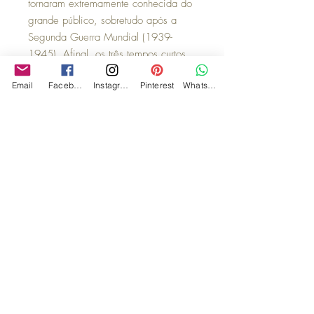
tornaram extremamente conhecida do
grande público, sobretudo após a
Segunda Guerra Mundial (1939-
1945). Afinal, os três tempos curtos
somados ao longo, significavam, no
Email
Facebook
Instagram
Pinterest
WhatsApp
código Morse, o “V” de “vitória”
(••• –).
Essas quatro notas se repetem ao
longo do primeiro movimento em
várias seções da orquestra. O ouvinte
precisa estar atento, pois se alterna a
tensão e o descanso, não deixando
ninguém indiferente.
“A música deve trazer paz no coração
dos homens; E lágrimas aos olhos de
uma mulher”.
Ludwig van Beethoven