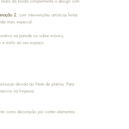
Avaria (quebra): neste 
ao redor da borda complementa o design com
entrega ou solicite a t
produto e da embalagem
Geração 2
, com intervenções artísticas feitas
contato@platesgallery.co
nda mais especial.
contados a partir da da
corativo na parede ou sobre móveis,
 e estilo ao seu espaço.
-louças devido ao filete de platina. Para
brasivos na limpeza.
te como decoração por conter elementos