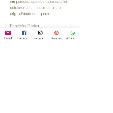
em paredes, aparadores ou estantes,
adicionando um toque de arte e
originalidade ao espaço.
Descrição Técnica
Bandeja decorativa da Geração 19,
com peças limitadas.
Email
Facebook
Instagram
Pinterest
WhatsApp
Dimensões: 27,5 x 27,5 cm
Material: Porcelana
Observações.:
Suportes para parede ou para dispor
sobre móvel, embalagens para
presente em tecido, em MDF
e guardanapos de composição em
todas as suas versões, são vendidos
separadamente.