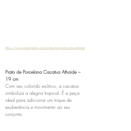
https://www.platesgallery.com/product-page/cacatua-athaide
Prato de Porcelana Cacatua Athaide – 
19 cm
Com seu colorido exótico, a cacatua 
simboliza a alegria tropical. É a peça 
ideal para adicionar um toque de 
exuberância e movimento ao seu 
conjunto.