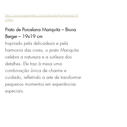
https://www.platesgallery.com/product-page/mariquita-19-
x19cm
Prato de Porcelana Mariquita – Bruna 
Berger – 19x19 cm
Inspirado pela delicadeza e pela 
harmonia das cores, o prato Mariquita 
celebra a natureza e a sutileza dos 
detalhes. Ele traz à mesa uma 
combinação única de charme e 
cuidado, refletindo a arte de transformar 
pequenos momentos em experiências 
especiais.