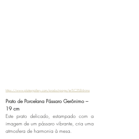
https://www.platesgallery.com/product-page/jer%C3%B4nimo
Prato de Porcelana Pássaro Gerônimo – 
19 cm
Este prato delicado, estampado com a 
imagem de um pássaro vibrante, cria uma 
atmosfera de harmonia à mesa.