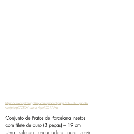
https://www.platesgallery.com/product-page/c%C3%B3pia-de-
conjunto-p%C3%A1ssaros-4-pe%C3%A7as
Conjunto de Pratos de Porcelana Insetos 
com filete de ouro (3 peças) – 19 cm
Uma seleção encantadora para servir 