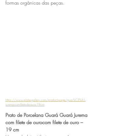
formas orgânicas das peças.
https://www.platesgallery.com/product-page/guar%C3%A1-
jurema-com-filete-de-ouro-19-cm
Prato de Porcelana Guará Guará Jurema 
com filete de ourocom filete de ouro – 
19 cm