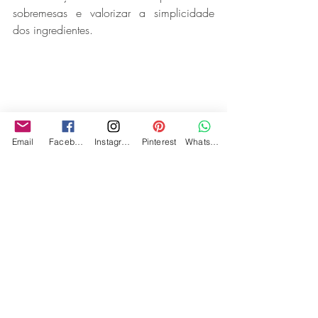
sobremesas e valorizar a simplicidade 
dos ingredientes. 
Email
Facebook
Instagram
Pinterest
WhatsApp
Reflexão e Inspiração
O Dia Mundial do Meio Ambiente não é 
apenas uma data: é um lembrete de que 
cada escolha – seja na decoração, na 