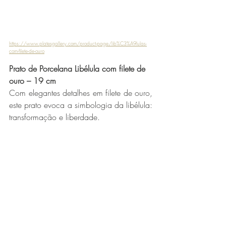
https://www.platesgallery.com/product-page/lib%C3%A9lulas-
com-filete-de-ouro
Prato de Porcelana Libélula com filete de 
ouro – 19 cm
Com elegantes detalhes em filete de ouro, 
este prato evoca a simbologia da libélula: 
transformação e liberdade.