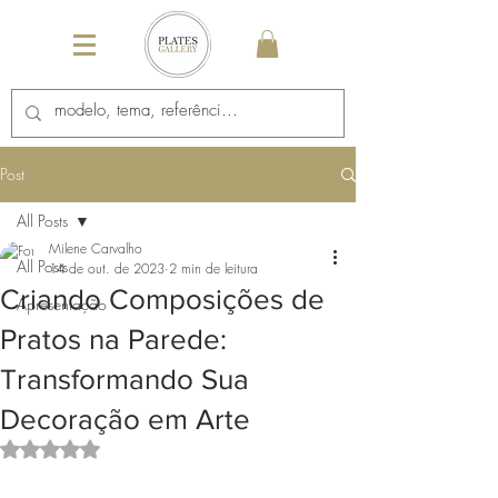
Post
All Posts
Milene Carvalho
All Posts
14 de out. de 2023
2 min de leitura
Criando Composições de
Apresentação
Pratos na Parede:
Transformando Sua
Decoração em Arte
Avaliado com NaN de 5 estrelas.